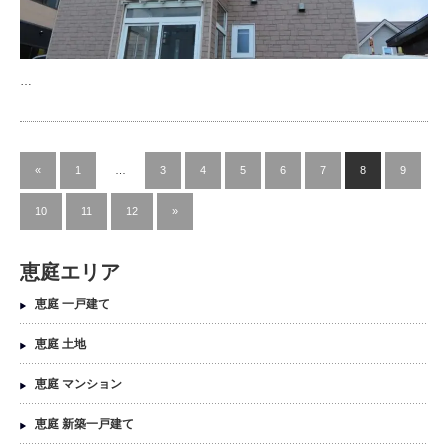
…
«
1
…
3
4
5
6
7
8
9
10
11
12
»
恵庭エリア
恵庭 一戸建て
恵庭 土地
恵庭 マンション
恵庭 新築一戸建て