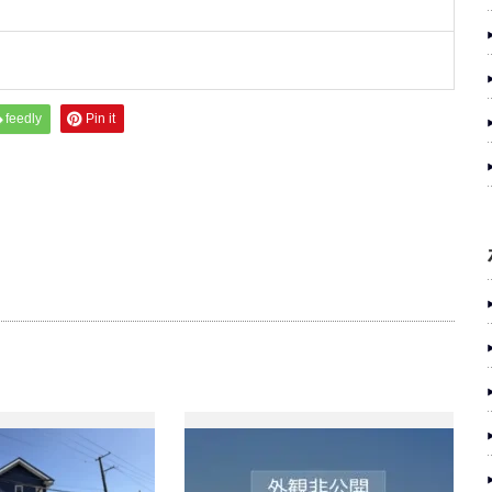
feedly
Pin it