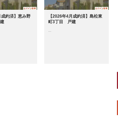
4月成約済】恵み野
【2026年4月成約済】島松東
戸建
町3丁目 戸建
…