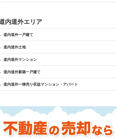
道内道外エリア
道内道外一戸建て
道内道外土地
道内道外マンション
道内道外新築一戸建て
道内道外一棟売り収益マンション・アパート