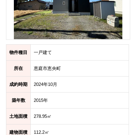
物件種目
一戸建て
所在
恵庭市恵央町
成約時期
2024年10月
築年数
2015年
土地面積
278.95㎡
建物面積
112.2㎡