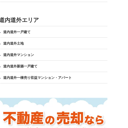
道内道外エリア
道内道外一戸建て
道内道外土地
道内道外マンション
道内道外新築一戸建て
道内道外一棟売り収益マンション・アパート