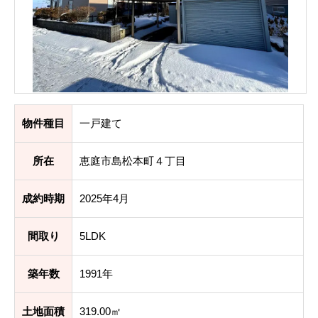
物件種目
一戸建て
所在
恵庭市島松本町４丁目
成約時期
2025年4月
間取り
5LDK
築年数
1991年
土地面積
319.00㎡