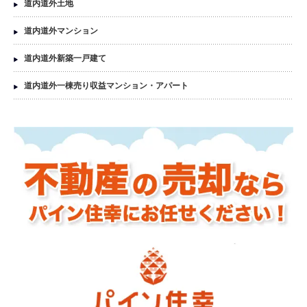
道内道外土地
道内道外マンション
道内道外新築一戸建て
道内道外一棟売り収益マンション・アパート