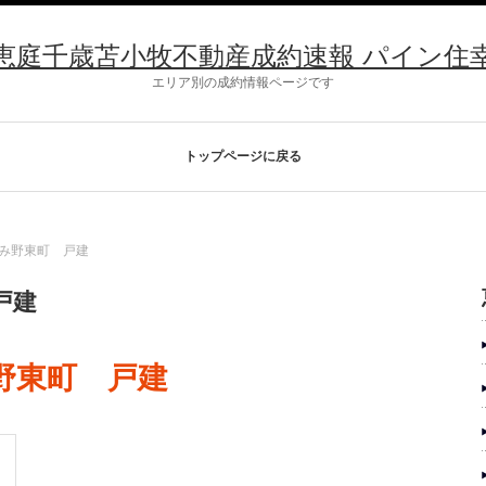
恵庭千歳苫小牧不動産成約速報 パイン住
エリア別の成約情報ページです
トップページに戻る
めみ野東町 戸建
戸建
み野東町 戸建