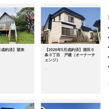
6月成約済】望来
【2026年5月成約済】清田９
条３丁目 戸建（オーナーチ
ェンジ）
…