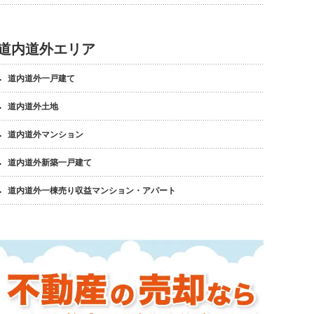
道内道外エリア
道内道外一戸建て
道内道外土地
道内道外マンション
道内道外新築一戸建て
道内道外一棟売り収益マンション・アパート