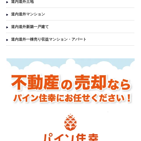
道内道外土地
道内道外マンション
道内道外新築一戸建て
道内道外一棟売り収益マンション・アパート