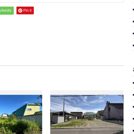
feedly
Pin it