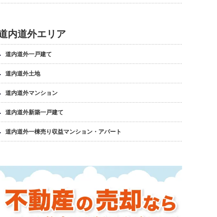
道内道外エリア
道内道外一戸建て
道内道外土地
道内道外マンション
道内道外新築一戸建て
道内道外一棟売り収益マンション・アパート